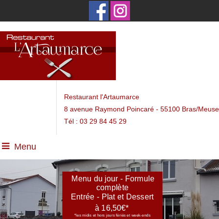
Restaurant l'Artaumarce
8 avenue Raymond Poincaré - 55100 Bras/Meuse
Tél : 03 29 84 45 29
Menu
 du jour - Formule
Menu du jour - Formule
complète
complète
ée - Plat et Dessert
Entrée - Plat et Dessert
à 16,50€*
à 16,50€*
Ouvert
dis et hors jours fériés et week-ends
*les midis et hors jours fériés et week-ends
Du
Mardi au Samedi
(sauf Mercredi soir)